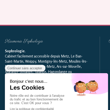
Harmonie Sophrologie
Sophrologie
.
Cabinet facilement accessible depuis Metz, Le Ban-
Saint-Martin, Woippy, Montigny-lès-Metz, Moulins-lès-
Metz, Marly, Maizières-lès-Metz, Ars-sur-Moselle,
Marange-Silvange, Talange, Hagondange ou
Mondelange.
Me contacter