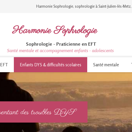
Harmonie Sophrologie, sophrologie à Saint-Julien-lès-Metz,
Harmonie Sophrologie
Sophrologie - Praticienne en EFT
Santé mentale et accompagnement enfants - adolescents
EFT
Enfants DYS & difficultés scolaires
Santé mentale
résentant des troubles DYS