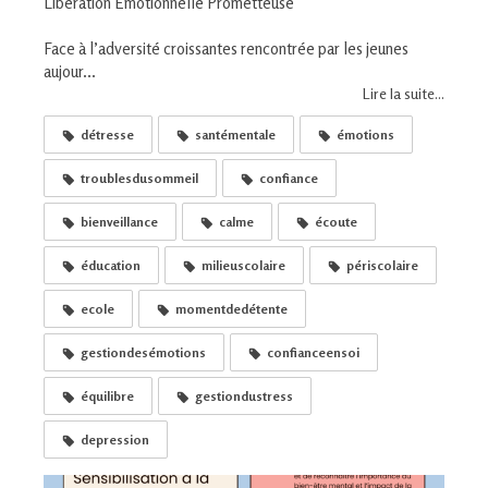
Libération Émotionnelle Prometteuse
Face à l’adversité croissantes rencontrée par les jeunes
aujour...
Lire la suite...
détresse
santémentale
émotions
troublesdusommeil
confiance
bienveillance
calme
écoute
éducation
milieuscolaire
périscolaire
ecole
momentdedétente
gestiondesémotions
confianceensoi
équilibre
gestiondustress
depression