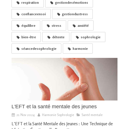
respiration
gestiondesémotions
confianceensoi
gestiondustress
équilibre
stress
anxiété
bien-être
détente
sophrologie
séancedesophrologie
harmonie
L'EFT et la santé mentale des jeunes
21 Nov 2024
Harmonie Sophrologie
Santé mentale
L’EFT et la Santé Mentale des Jeunes : Une Technique de