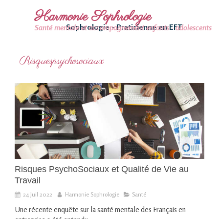
Harmonie Sophrologie
Sophrologie - Praticienne en EFT
Santé mentale et accompagnement enfants - adolescents
Risquespsychosociaux
Risques PsychoSociaux et Qualité de Vie au
Travail
24 Juil 2022
Harmonie Sophrologie
Santé
Une récente enquête sur la santé mentale des Français en