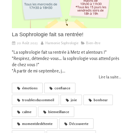
La Sophrologie fait sa rentrée!
20 Août 2025
Harmonie Sophrologie
Bien-être
"La sophrologie fait sa rentrée à Metz et alentours !"
"Respirez, détendez-vous… la sophrologie vous attend près
de chez vous !"
"À partir de mi-septembre, j...
Lire la suite...
émotions
confiance
troublesdusommeil
joie
bonheur
calme
bienveillance
momentdedétente
Découverte