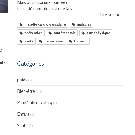
Mais pourquoi une journée?
La santé mentale ainsi que la s...
Lire la suite...
maladie cardio-vasculaire
maladies
prévention
santémentale
santéphysique
santé
depression
burnout
de
ite...
Catégories
poids
(1)
Bien-être
(10)
Pandémie covid-19
(1)
Enfant
(2)
Santé
(8)