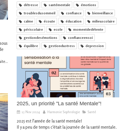
détresse
santémentale
émotions
troublesdusommeil
confiance
bienveillance
calme
écoute
éducation
milieuscolaire
périscolaire
ecole
momentdedétente
gestiondesémotions
confianceensoi
 sous
équilibre
gestiondustress
depression
 de
ite...
2025, un priorité "La santé Mentale"!
15 Nov 2024
Harmonie Sophrologie
Santé
2025 est l'année de la santé mentale!
Il y a peu de temps c'était la journée de la santé mentale.