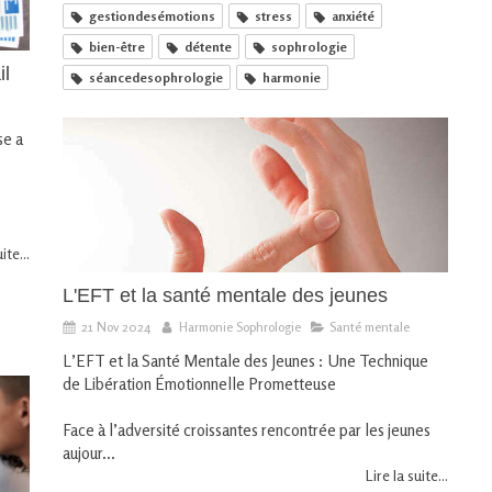
gestiondesémotions
stress
anxiété
bien-être
détente
sophrologie
il
séancedesophrologie
harmonie
se a
ite...
L'EFT et la santé mentale des jeunes
21 Nov 2024
Harmonie Sophrologie
Santé mentale
L’EFT et la Santé Mentale des Jeunes : Une Technique
de Libération Émotionnelle Prometteuse
Face à l’adversité croissantes rencontrée par les jeunes
aujour...
Lire la suite...