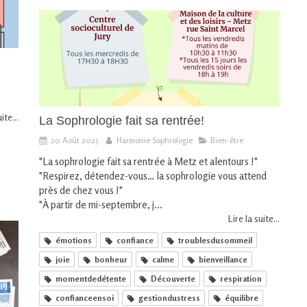
ite...
La Sophrologie fait sa rentrée!
20 Août 2025
Harmonie Sophrologie
Bien-être
"La sophrologie fait sa rentrée à Metz et alentours !"
"Respirez, détendez-vous… la sophrologie vous attend
près de chez vous !"
"À partir de mi-septembre, j...
Lire la suite...
émotions
confiance
troublesdusommeil
joie
bonheur
calme
bienveillance
momentdedétente
Découverte
respiration
confianceensoi
gestiondustress
équilibre