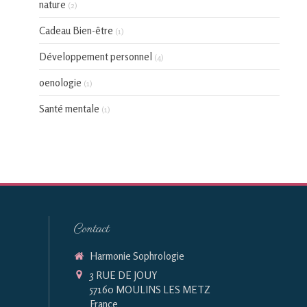
nature
(2)
Cadeau Bien-être
(1)
Développement personnel
(4)
oenologie
(1)
Santé mentale
(1)
Contact
Harmonie Sophrologie
3 RUE DE JOUY
57160
MOULINS LES METZ
France