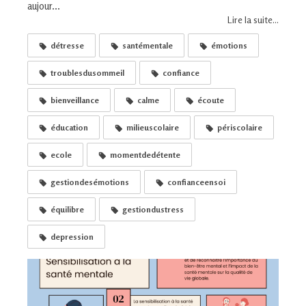
aujour...
Lire la suite...
détresse
santémentale
émotions
troublesdusommeil
confiance
bienveillance
calme
écoute
éducation
milieuscolaire
périscolaire
ecole
momentdedétente
gestiondesémotions
confianceensoi
équilibre
gestiondustress
depression