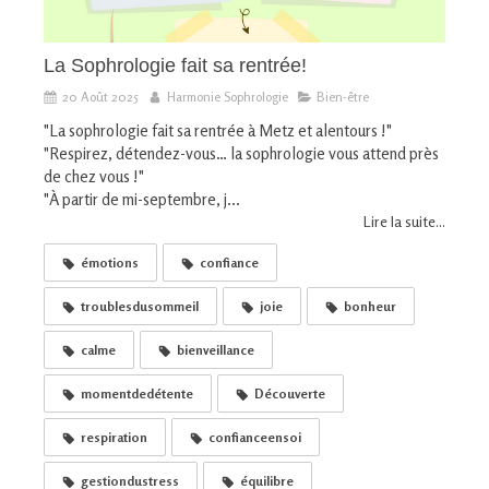
La Sophrologie fait sa rentrée!
20 Août 2025
Harmonie Sophrologie
Bien-être
"La sophrologie fait sa rentrée à Metz et alentours !"
"Respirez, détendez-vous… la sophrologie vous attend près
de chez vous !"
"À partir de mi-septembre, j...
Lire la suite...
émotions
confiance
troublesdusommeil
joie
bonheur
calme
bienveillance
momentdedétente
Découverte
respiration
confianceensoi
gestiondustress
équilibre