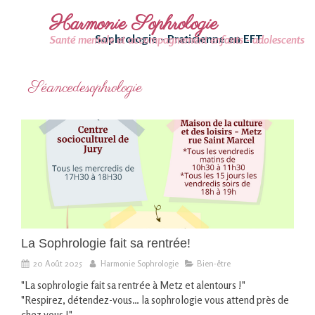
Harmonie Sophrologie
Sophrologie - Praticienne en EFT
Santé mentale et accompagnement enfants - adolescents
Séancedesophrologie
La Sophrologie fait sa rentrée!
20 Août 2025
Harmonie Sophrologie
Bien-être
"La sophrologie fait sa rentrée à Metz et alentours !"
"Respirez, détendez-vous… la sophrologie vous attend près de
chez vous !"