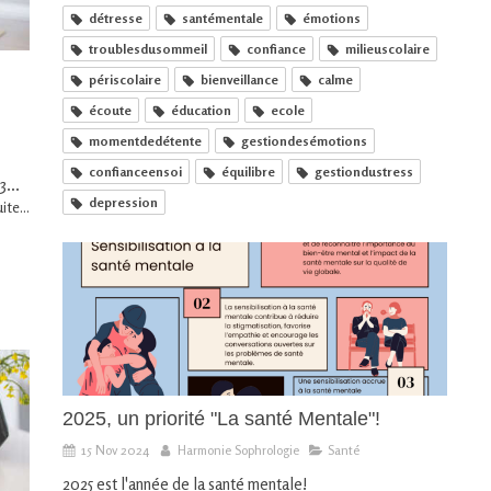
détresse
santémentale
émotions
troublesdusommeil
confiance
milieuscolaire
périscolaire
bienveillance
calme
écoute
éducation
ecole
momentdedétente
gestiondesémotions
confianceensoi
équilibre
gestiondustress
3...
depression
ite...
2025, un priorité "La santé Mentale"!
15 Nov 2024
Harmonie Sophrologie
Santé
2025 est l'année de la santé mentale!