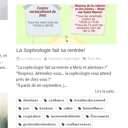
La Sophrologie fait sa rentrée!
e, et
20 Août 2025
Harmonie Sophrologie
Bien-être
..
"La sophrologie fait sa rentrée à Metz et alentours !"
ite...
"Respirez, détendez-vous… la sophrologie vous attend
près de chez vous !"
"À partir de mi-septembre, j...
Lire la suite...
émotions
confiance
troublesdusommeil
joie
bonheur
calme
bienveillance
respiration
momentdedétente
Découverte
gestiondesémotions
confianceensoi