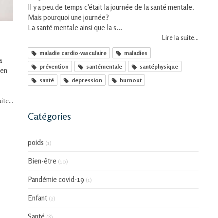
Il y a peu de temps c'était la journée de la santé mentale.
Mais pourquoi une journée?
La santé mentale ainsi que la s...
Lire la suite...
maladie cardio-vasculaire
maladies
a
prévention
santémentale
santéphysique
ien
santé
depression
burnout
ite...
Catégories
poids
(1)
Bien-être
(10)
Pandémie covid-19
(1)
Enfant
(2)
Santé
(8)