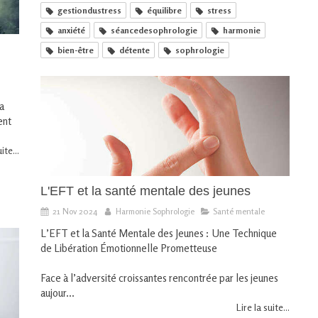
gestiondustress
équilibre
stress
anxiété
séancedesophrologie
harmonie
bien-être
détente
sophrologie
la
ent
ite...
L'EFT et la santé mentale des jeunes
21 Nov 2024
Harmonie Sophrologie
Santé mentale
L’EFT et la Santé Mentale des Jeunes : Une Technique
de Libération Émotionnelle Prometteuse
Face à l’adversité croissantes rencontrée par les jeunes
aujour...
Lire la suite...