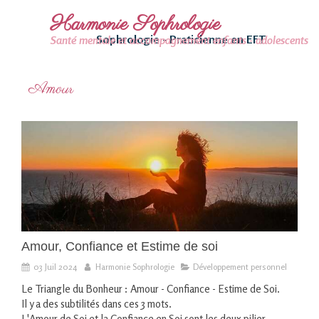
Harmonie Sophrologie
Sophrologie - Praticienne en EFT
Santé mentale et accompagnement enfants - adolescents
Amour
Amour, Confiance et Estime de soi
03 Juil 2024
Harmonie Sophrologie
Développement personnel
Le Triangle du Bonheur : Amour - Confiance - Estime de Soi.
Il y a des subtilités dans ces 3 mots.
L'Amour de Soi et la Confiance en Soi sont les deux pilier...