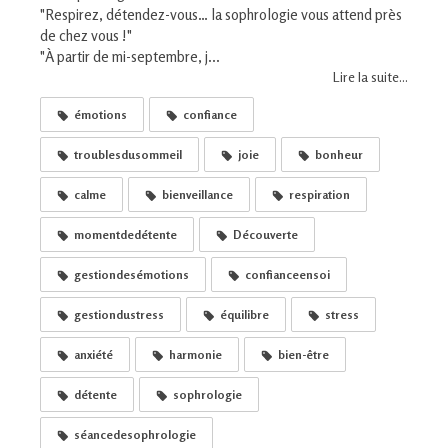
"Respirez, détendez-vous… la sophrologie vous attend près
de chez vous !"
"À partir de mi-septembre, j...
Lire la suite...
émotions
confiance
troublesdusommeil
joie
bonheur
calme
bienveillance
respiration
momentdedétente
Découverte
gestiondesémotions
confianceensoi
gestiondustress
équilibre
stress
anxiété
harmonie
bien-être
détente
sophrologie
séancedesophrologie