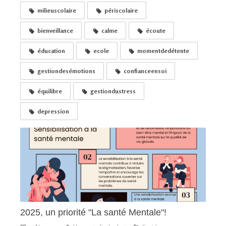
milieuscolaire
périscolaire
bienveillance
calme
écoute
éducation
ecole
momentdedétente
gestiondesémotions
confianceensoi
équilibre
gestiondustress
depression
2025, un priorité "La santé Mentale"!